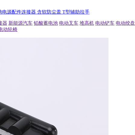
电池电源配件连接器 含软防尘盖 T型辅助拉手
接器
新能源汽车
铅酸蓄电池
电动叉车
堆高机
电动铲车
电动绞盘
电动轮椅