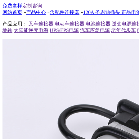
免费拿样
定制咨询
网站首页
»
产品中心
»
含配件连接器
»
120A 圣恩迪插头 正品
产品应用：
叉车连接器
电动车连接器
电池连接器
逆变电源连
地铁
太阳能逆变电源
UPS/EPS电源
汽车应急电源
老年代步车